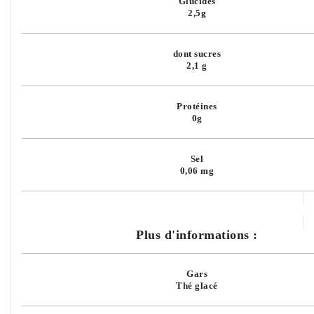
Glucides
2,5g
dont sucres
2,1 g
Protéines
0g
Sel
0,06 mg
Plus d'informations :
Gars
Thé glacé