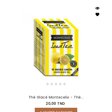
Thé Glacé Montecelio - Thé...
Prix
20,00 TND