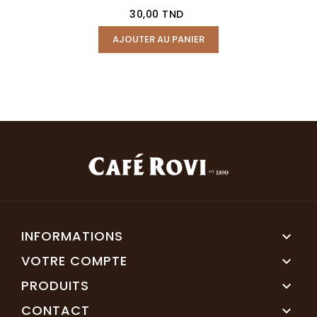
Prix
30,00 TND
AJOUTER AU PANIER
INFORMATIONS

VOTRE COMPTE

PRODUITS

CONTACT
