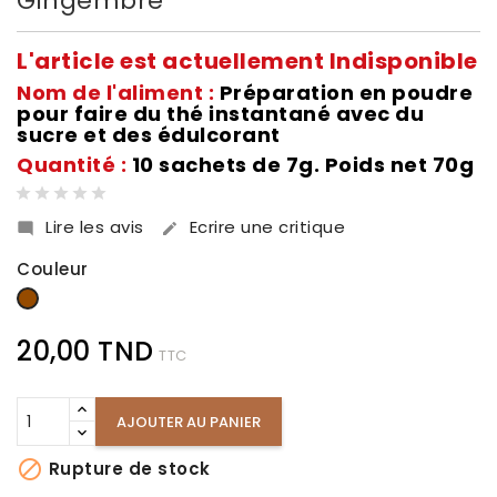
Gingembre
L'article est actuellement Indisponible
Nom de l'aliment :
Préparation en poudre
pour faire du thé instantané avec du
sucre et des édulcorant
Quantité :
10 sachets de 7g. Poids net 70g
Lire les avis
Ecrire une critique


Couleur
Marron
20,00 TND
TTC
AJOUTER AU PANIER

Rupture de stock