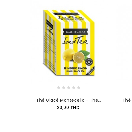
Thé Glacé Montecelio - Thé...
Thé 
Prix
20,00 TND
AJOUTER AU PANIER