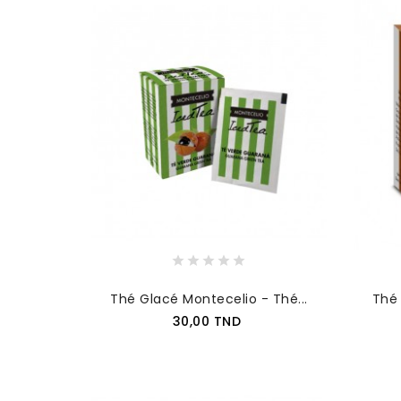
Thé Glacé Montecelio - Thé...
Thé 
Prix
30,00 TND
AJOUTER AU PANIER