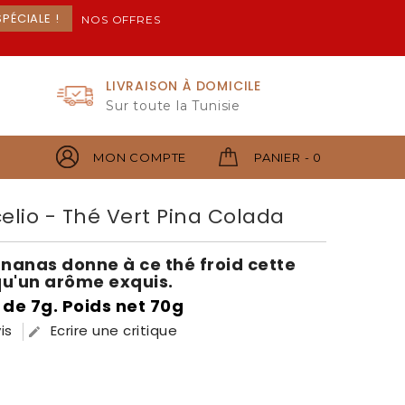
PÉCIALE !
NOS OFFRES
LIVRAISON À DOMICILE
Sur toute la Tunisie
MON COMPTE
PANIER - 0
lio - Thé Vert Pina Colada
ananas donne à ce thé froid cette
qu'un arôme exquis.
 de 7g. Poids net 70g
is
Ecrire une critique
