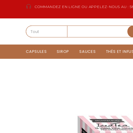
COMMANDEZ EN LIGNE OU APPELEZ-NOUS AU : 58
CAPSULES
SIROP
SAUCES
THÉS ET INF