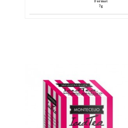
Format
7g