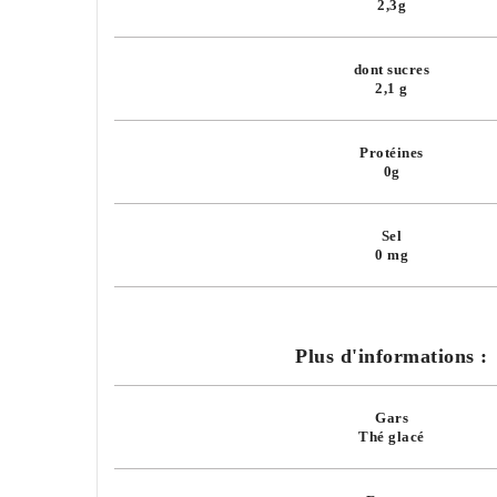
2,3g
dont sucres
2,1 g
Protéines
0g
Sel
0 mg
Plus d'informations :
Gars
Thé glacé