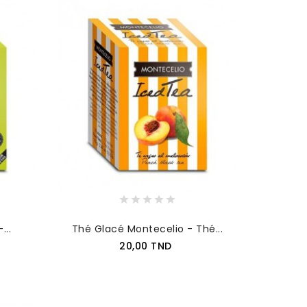
...
Thé Glacé Montecelio - Thé...
Prix
20,00 TND
AJOUTER AU PANIER