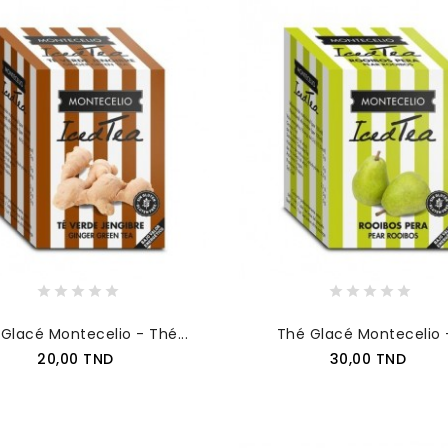
Glacé Montecelio - Thé...
Thé Glacé Montecelio -
Prix
Prix
20,00 TND
30,00 TND
AJOUTER AU PANIER
AJOUTER AU PANIER