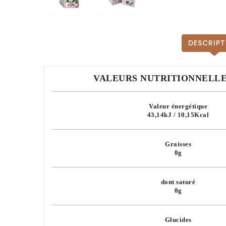
DESCRIPT
VALEURS NUTRITIONNELLES
Valeur énergétique
43,14kJ / 10,15Kcal
Graisses
0g
dont saturé
0g
Glucides