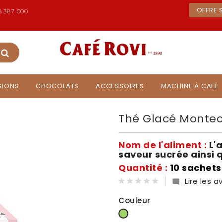
OFFRE S
 387 000
USIONS
CHOCOLATS
ACCESSOIRES
MACHINE À CAFÉ
Thé Glacé Montece
Nom de l'aliment :
L'
saveur sucrée ainsi 
Quantité :
10 sachets
Lire les av

Couleur
Vert