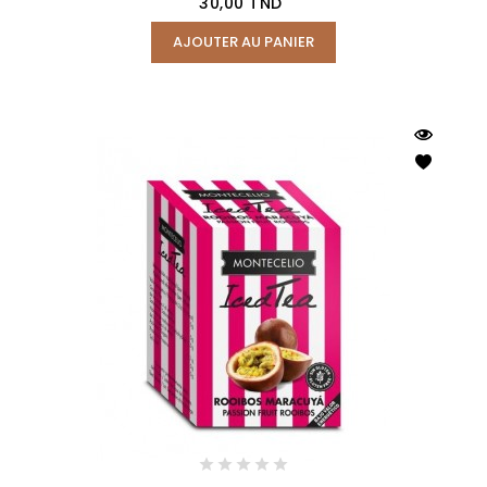
Prix
30,00 TND
AJOUTER AU PANIER