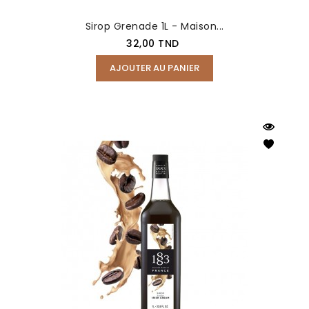
Sirop Grenade 1L - Maison...
Prix
32,00 TND
AJOUTER AU PANIER