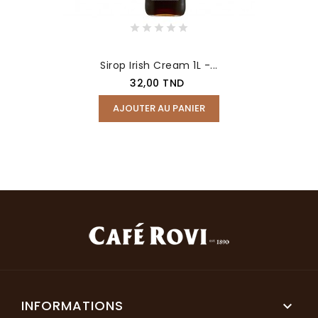
Sirop Irish Cream 1L -...
Prix
32,00 TND
AJOUTER AU PANIER
INFORMATIONS
