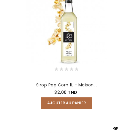
Sirop Pop Corn 1L - Maison...
Prix
32,00 TND
AJOUTER AU PANIER