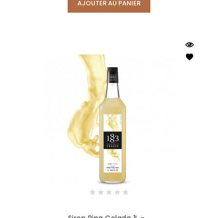
AJOUTER AU PANIER
Sirop Pina Colada 1L -...