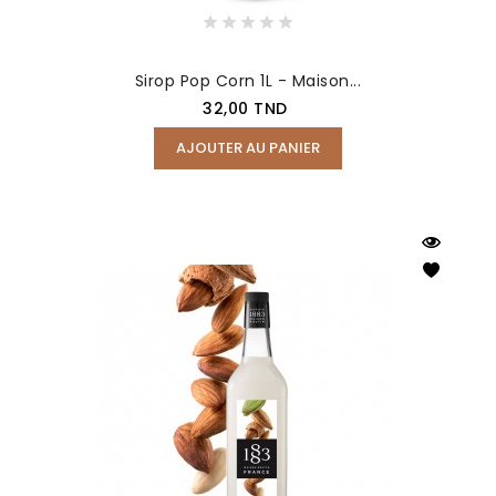
Sirop Pop Corn 1L - Maison...
Prix
32,00 TND
AJOUTER AU PANIER