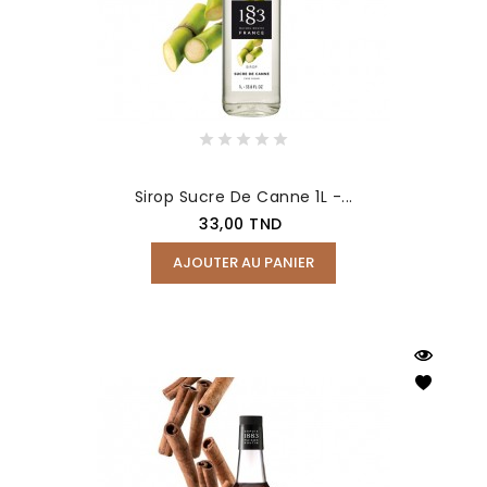
Sirop Sucre De Canne 1L -...
Prix
33,00 TND
AJOUTER AU PANIER