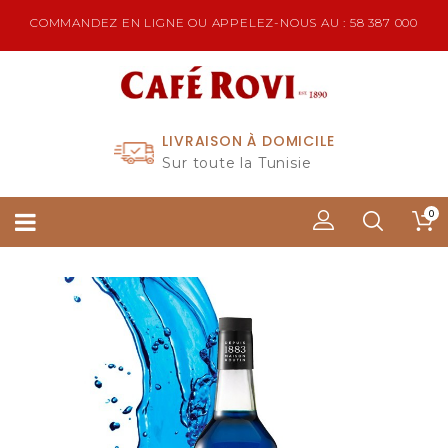
COMMANDEZ EN LIGNE OU APPELEZ-NOUS AU : 58 387 000
LIVRAISON À DOMICILE
Sur toute la Tunisie
0