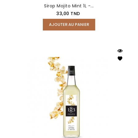
Sirop Mojito Mint 1L -...
Prix
33,00 TND
AJOUTER AU PANIER