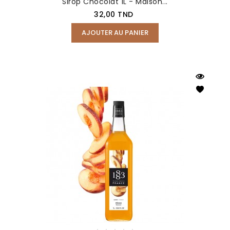
Sirop Chocolat 1L - Maison...
Prix
32,00 TND
AJOUTER AU PANIER