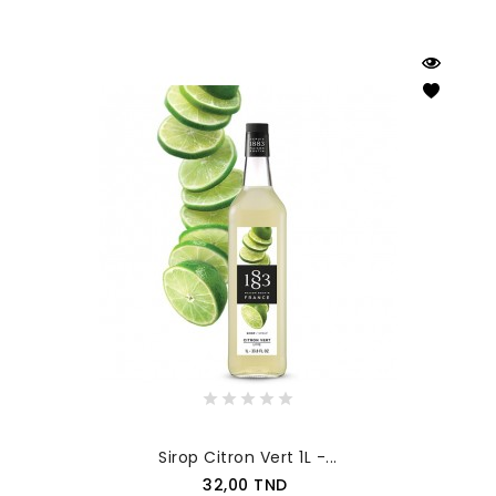
Sirop Citron Vert 1L -...
Prix
32,00 TND