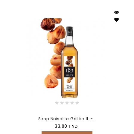
Sirop Noisette Grillée 1L -...
Prix
33,00 TND