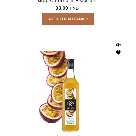
Sirop Caramel 1L - Maison...
Prix
33,00 TND
AJOUTER AU PANIER