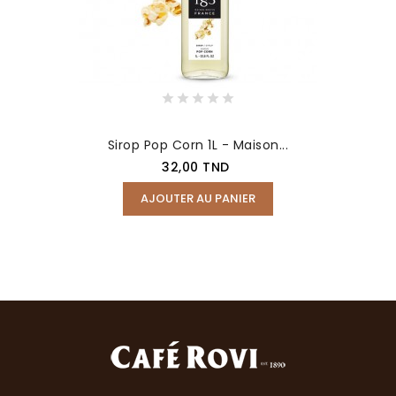
Sirop Pop Corn 1L - Maison...
Prix
32,00 TND
AJOUTER AU PANIER