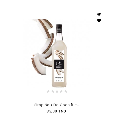
Sirop Noix De Coco 1L -...
Prix
33,00 TND