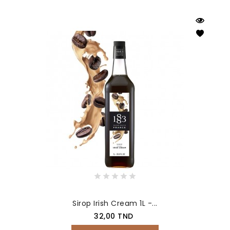
Sirop Irish Cream 1L -...
Prix
32,00 TND