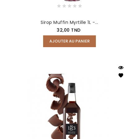
Sirop Muffin Myrtille 1L -...
Prix
32,00 TND
AJOUTER AU PANIER