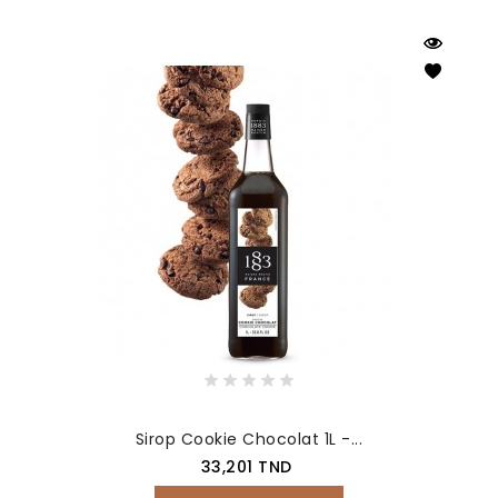
Sirop Cookie Chocolat 1L -...
Prix
33,201 TND