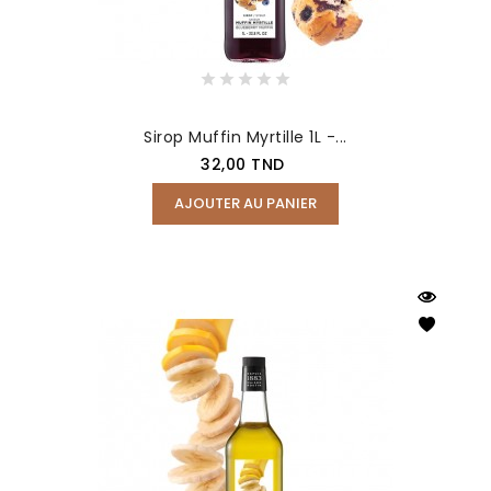
Sirop Muffin Myrtille 1L -...
Prix
32,00 TND
AJOUTER AU PANIER