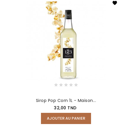
Sirop Pop Corn 1L - Maison...
Prix
32,00 TND
AJOUTER AU PANIER