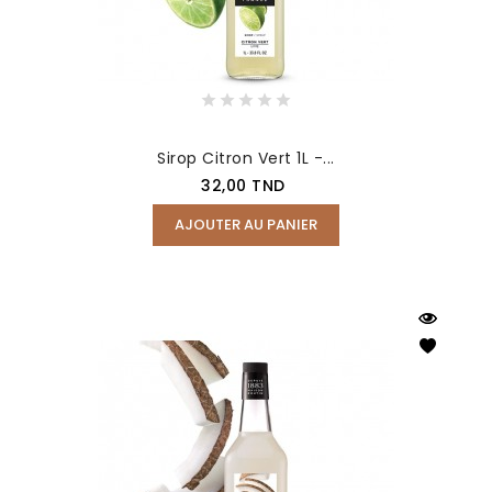
Sirop Citron Vert 1L -...
Prix
32,00 TND
AJOUTER AU PANIER