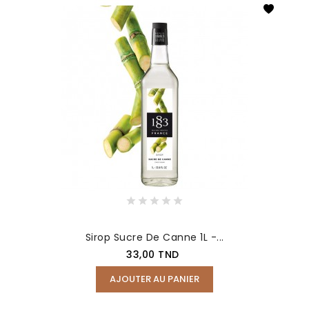
Sirop Sucre De Canne 1L -...
Prix
33,00 TND
AJOUTER AU PANIER