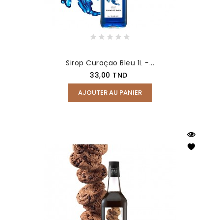
Sirop Curaçao Bleu 1L -...
Prix
33,00 TND
AJOUTER AU PANIER