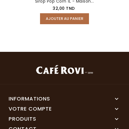
Sirop Pop Corn 1L - Maison...
Prix
32,00 TND
AJOUTER AU PANIER
INFORMATIONS

VOTRE COMPTE

PRODUITS

CONTACT