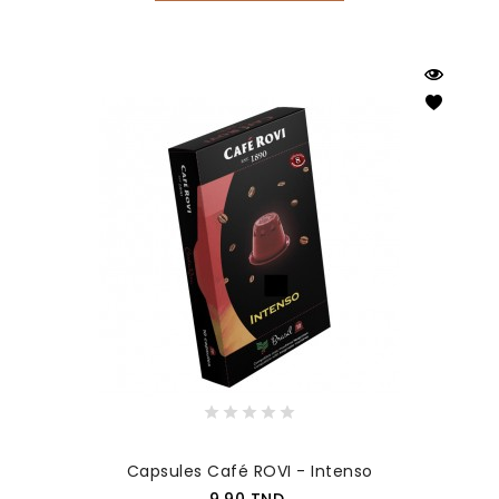
Capsules Café ROVI - Intenso
Prix
9,90 TND