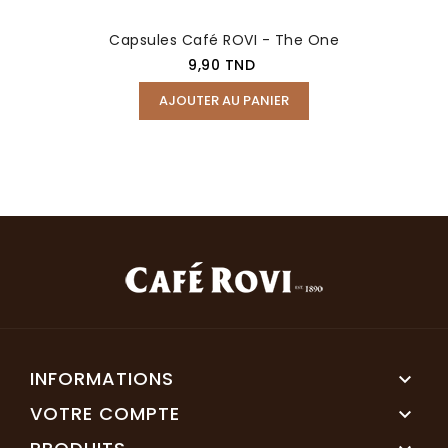
Capsules Café ROVI - The One
Prix
9,90 TND
AJOUTER AU PANIER
INFORMATIONS

VOTRE COMPTE
