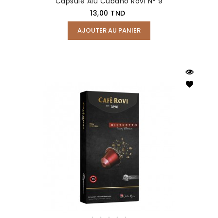
Capsule Alu Cubano Rovi N° 9
Prix
13,00 TND
AJOUTER AU PANIER