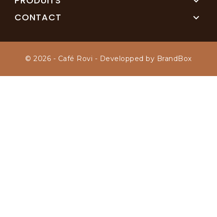
PRODUITS

CONTACT

© 2026 - Café Rovi - Developped by BrandBox