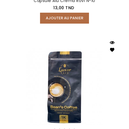
Capsule Alu Crema Rovi N°10
Prix
13,00 TND
AJOUTER AU PANIER