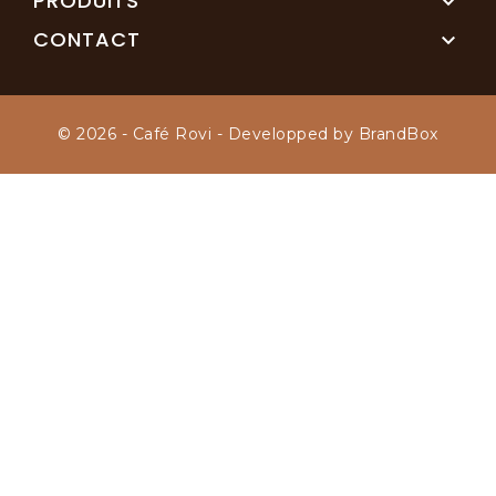
PRODUITS

CONTACT

© 2026 - Café Rovi - Developped by BrandBox