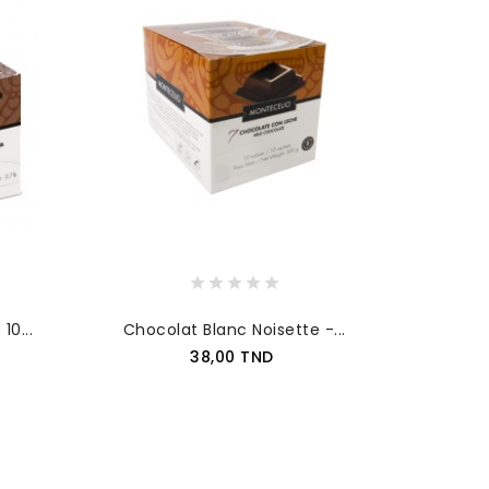
10...
Chocolat Blanc Noisette -...
Prix
38,00 TND
AJOUTER AU PANIER