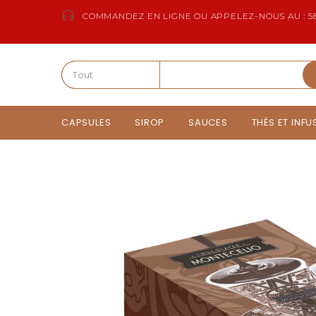
COMMANDEZ EN LIGNE OU APPELEZ-NOUS AU : 58
CAPSULES
SIROP
SAUCES
THÉS ET INF