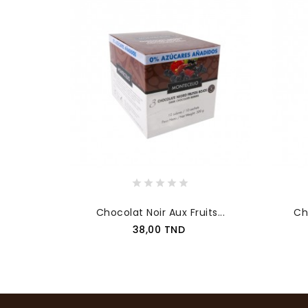
Chocolat Noir Aux Fruits...
Ch
Prix
38,00 TND
AJOUTER AU PANIER