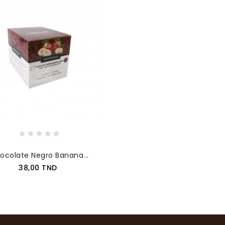
ocolate Negro Banana...
Prix
38,00 TND
AJOUTER AU PANIER