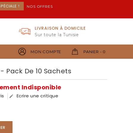
PÉCIALE !
NOS OFFRES
LIVRAISON À DOMICILE
Sur toute la Tunisie
MON COMPTE
PANIER - 0
- Pack De 10 Sachets
llement Indisponible
is
Ecrire une critique

IER