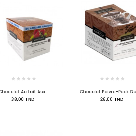
Chocolat Au Lait Aux...
Chocolat Poivre-Pack De 
Prix
Prix
38,00 TND
28,00 TND
AJOUTER AU PANIER
AJOUTER AU PANIER