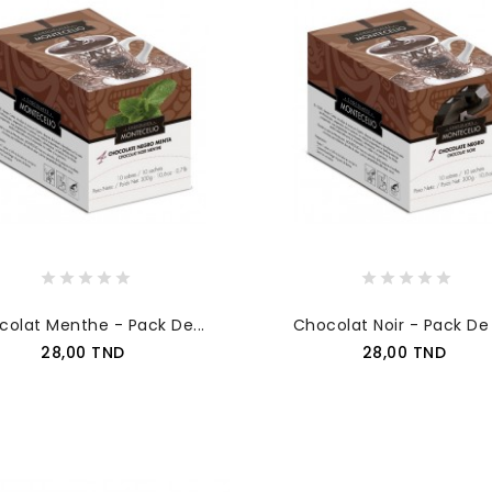
olat Menthe - Pack De...
Chocolat Noir - Pack De 1
Prix
Prix
28,00 TND
28,00 TND
AJOUTER AU PANIER
AJOUTER AU PANIER