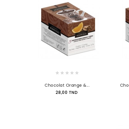
Chocolat Orange &...
Choc
Prix
28,00 TND
AJOUTER AU PANIER