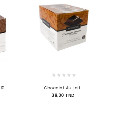
0...
Chocolat Au Lait...
Prix
38,00 TND
AJOUTER AU PANIER