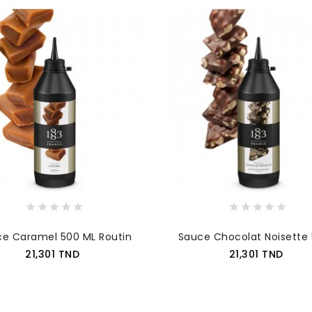
e Caramel 500 ML Routin
Sauce Chocolat Noisette 5
Prix
Prix
21,301 TND
21,301 TND
AJOUTER AU PANIER
AJOUTER AU PANIER