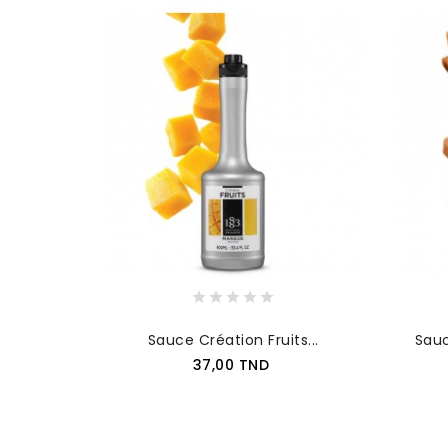
Sauce Création Fruits...
Sauc
Prix
37,00 TND
AJOUTER AU PANIER