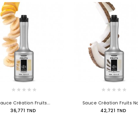
auce Création Fruits...
Sauce Création Fruits Noi
Prix
Prix
36,771 TND
42,721 TND
AJOUTER AU PANIER
AJOUTER AU PANIER