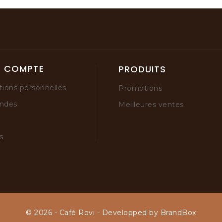
E COMPTE
PRODUITS
tions personnelles
Promotions
ndes
Meilleures ventes
s
© 2026 - Café Rovi - Developped by BrandBox