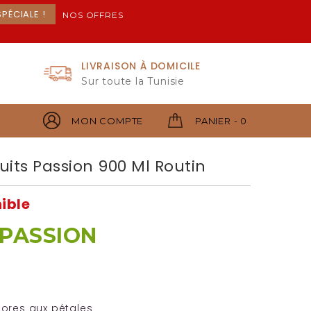
PÉCIALE !
NOS OFFRES
LIVRAISON À DOMICILE
Sur toute la Tunisie
MON COMPTE
PANIER - 0
uits Passion 900 Ml Routin
nible
 PASSION
lores aux pétales