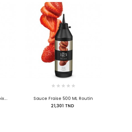
x...
Sauce Fraise 500 ML Routin
Prix
21,301 TND
AJOUTER AU PANIER