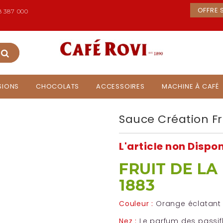
OFFRE S
 387 000
USIONS
CHOCOLATS
ACCESSOIRES
MACHINE À CAFÉ
Sauce Création Fr
L'article non Dispo
FRUIT DE LA
1883
Couleur :
Orange éclatant
Nez :
Le parfum des passif