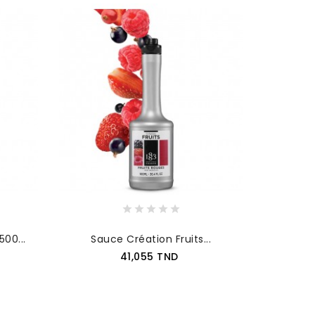
00...
Sauce Création Fruits...
Prix
41,055 TND
AJOUTER AU PANIER