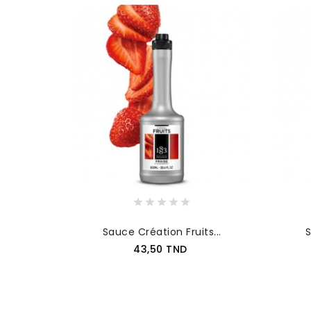
Sauce Création Fruits...
S
Prix
43,50 TND
AJOUTER AU PANIER