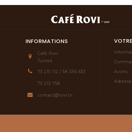
VOTR
INFORMATIONS
Informa
Café Rovi
Tunisia
Comma
Avoirs
73 215 112 / 58 336 633
Adresse
73 213 758
contact@rovi.tn