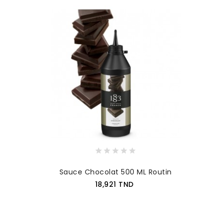
Sauce Chocolat 500 ML Routin
Prix
18,921 TND
AJOUTER AU PANIER