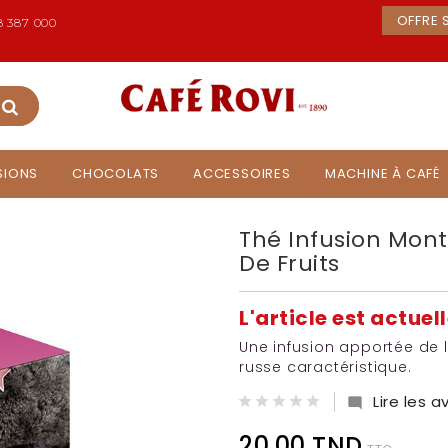
OFFRE S
 387 000
USIONS
CHOCOLATS
ACCESSOIRES
MACHINE À CAFÉ
Thé Infusion Mont
De Fruits
L'article est actue
Une infusion apportée de 
russe caractéristique.
Lire les av

20,00 TND