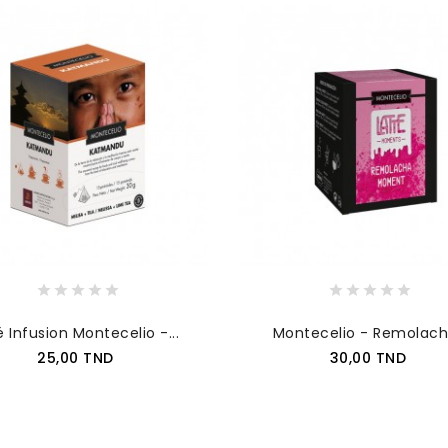
 Infusion Montecelio -...
Montecelio - Remolacha
Prix
Prix
25,00 TND
30,00 TND
AJOUTER AU PANIER
AJOUTER AU PANIER