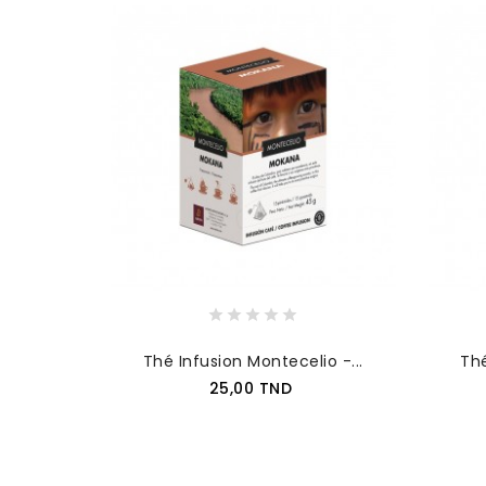
Thé Infusion Montecelio -...
Thé
Prix
25,00 TND
AJOUTER AU PANIER