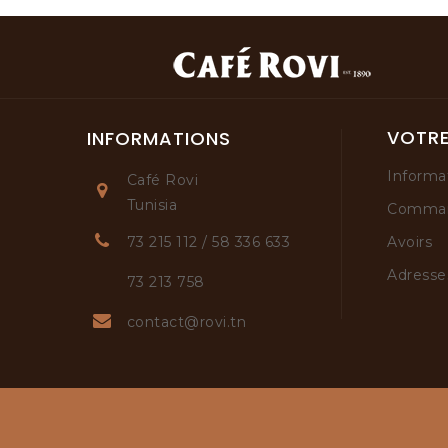
VOTR
INFORMATIONS
Informa
Café Rovi
Tunisia
Comma
Avoirs
73 215 112 / 58 336 633
Adresse
73 213 758
contact@rovi.tn