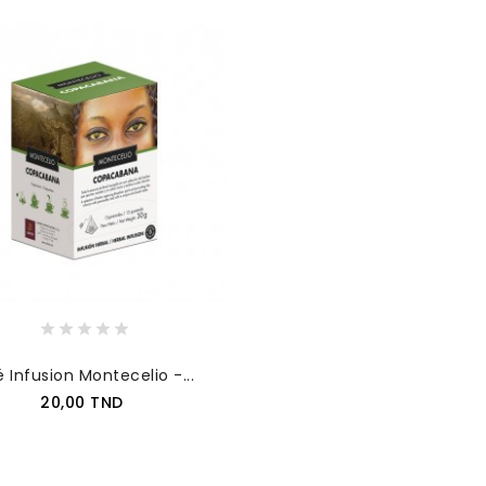
 Infusion Montecelio -...
Prix
20,00 TND
AJOUTER AU PANIER