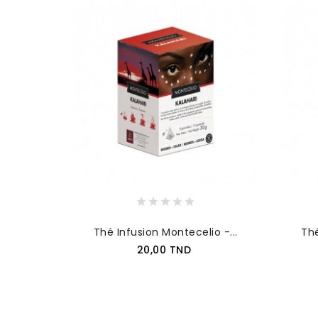
Thé Infusion Montecelio -...
Thé
Prix
20,00 TND
AJOUTER AU PANIER