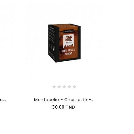
...
Montecelio - Chai Latte -...
Prix
30,00 TND
AJOUTER AU PANIER