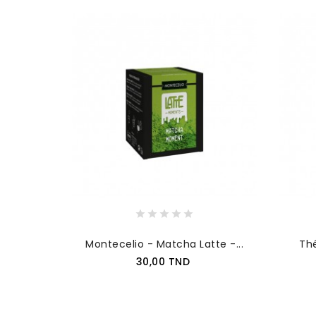
Montecelio - Matcha Latte -...
Thé
Prix
30,00 TND
AJOUTER AU PANIER