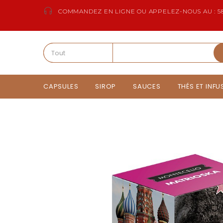
COMMANDEZ EN LIGNE OU APPELEZ-NOUS AU : 58
CAPSULES
SIROP
SAUCES
THÉS ET INF