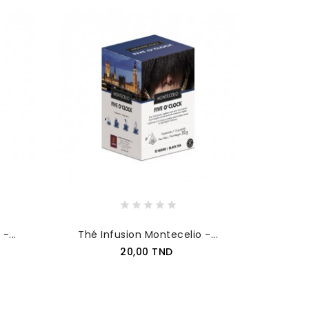
-...
Thé Infusion Montecelio -...
Prix
20,00 TND
AJOUTER AU PANIER