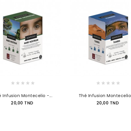
 Infusion Montecelio -...
Thé Infusion Montecelio 
Prix
Prix
20,00 TND
20,00 TND
AJOUTER AU PANIER
AJOUTER AU PANIER