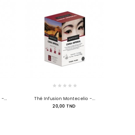
-...
Thé Infusion Montecelio -...
Prix
20,00 TND
AJOUTER AU PANIER