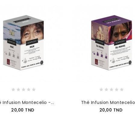
 Infusion Montecelio -...
Thé Infusion Montecelio 
Prix
Prix
20,00 TND
20,00 TND
AJOUTER AU PANIER
AJOUTER AU PANIER