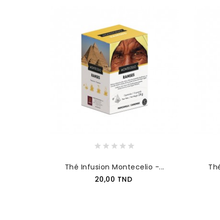
Thé Infusion Montecelio -...
Thé
Prix
20,00 TND
AJOUTER AU PANIER