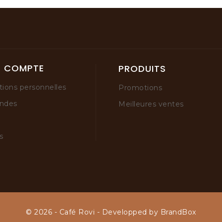
E COMPTE
PRODUITS
tions personnelles
Promotions
ndes
Meilleures ventes
s
© 2026 - Café Rovi - Developped by BrandBox